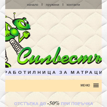
начало
I
пружини
l
контакти
-50%
ОТСТЪПКА ДО
ПРИ ПОРЪЧКА